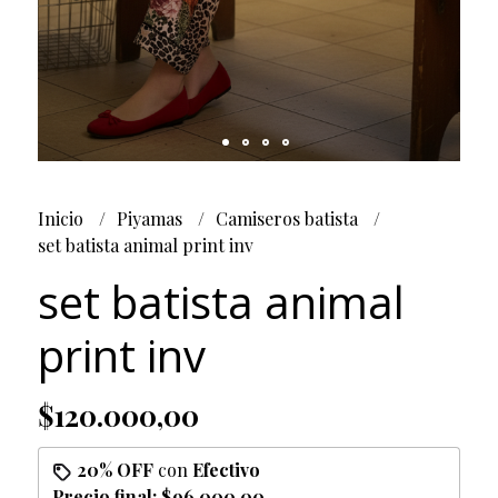
Inicio
Piyamas
Camiseros batista
set batista animal print inv
set batista animal
print inv
$120.000,00
20% OFF
con
Efectivo
Precio final:
$96.000,00